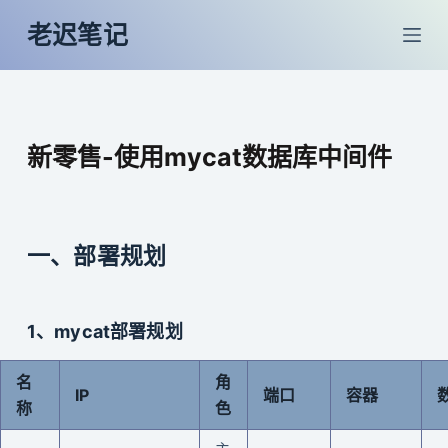
跳
老迟笔记
过
内
容
新零售-使用mycat数据库中间件
一、部署规划
1、mycat部署规划
名
角
IP
端口
容器
称
色