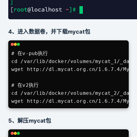
4、进入数据卷，并下载mycat包
# 在v-pub执行

cd /var/lib/docker/volumes/mycat_1/_data

wget http://dl.mycat.org.cn/1.6.7.4/Myca
# 在v2执行

cd /var/lib/docker/volumes/mycat_2/_data

wget http://dl.mycat.org.cn/1.6.7.4/Myca
5、解压mycat包