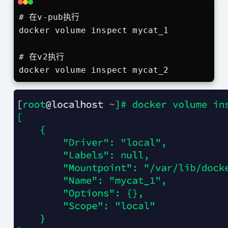
# 在v-pub执行

docker volume inspect mycat_1

# 在v2执行

docker volume inspect mycat_2