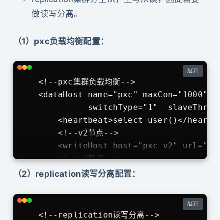
做读写分离。
（1）pxc负载均衡配置：
展开
    <!--pxc集群负载均衡-->

    <dataHost name="pxc" maxCon="1000" m
              switchType="1"  slaveThresh
        <heartbeat>select user()</heartbe
        <!--v2节点-->

        <writeHost host="pxc_v2" url="19
        <!--v3节点-->

        <writeHost host="pxc_v3" url="19
（2）replication读写分离配置：
        <!--v4节点-->

        <writeHost host="pxc_v4" url="19
展开
        <!--v5节点-->

    <!--replication读写分离-->
