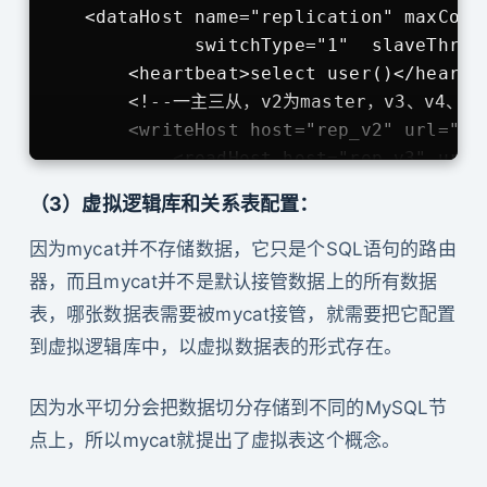
        <writeHost host="pxc_v5" url="19
    <dataHost name="replication" maxCon=
    </dataHost>
              switchType="1"  slaveThresh
        <heartbeat>select user()</heartbe
        <!--一主三从，v2为master，v3、v4、v5为
        <writeHost host="rep_v2" url="19
            <readHost host="rep_v3" url=
            <readHost host="rep_v4" url=
（3）虚拟逻辑库和关系表配置：
            <readHost host="rep_v5" url=
        </writeHost>

因为mycat并不存储数据，它只是个SQL语句的路由
    </dataHost>
器，而且mycat并不是默认接管数据上的所有数据
表，哪张数据表需要被mycat接管，就需要把它配置
到虚拟逻辑库中，以虚拟数据表的形式存在。
因为水平切分会把数据切分存储到不同的MySQL节
点上，所以mycat就提出了虚拟表这个概念。