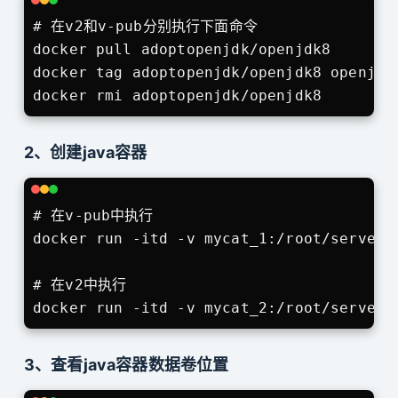
# 在v2和v-pub分别执行下面命令

docker pull adoptopenjdk/openjdk8

docker tag adoptopenjdk/openjdk8 openjdk8
docker rmi adoptopenjdk/openjdk8
2、创建java容器
# 在v-pub中执行

docker run -itd -v mycat_1:/root/server 
# 在v2中执行

docker run -itd -v mycat_2:/root/server 
3、查看java容器数据卷位置