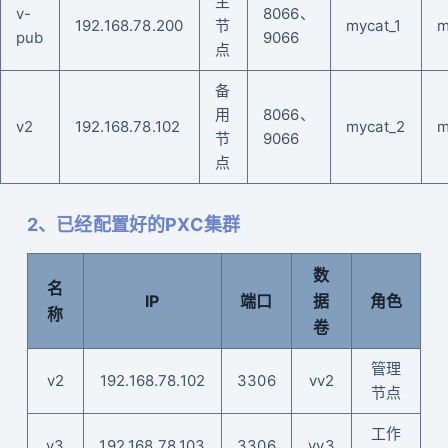
主
v-
8066、
192.168.78.200
节
mycat_1
m
pub
9066
点
备
用
8066、
v2
192.168.78.102
mycat_2
m
节
9066
点
2、已经配置好的PXC集群
数
名
IP
端口
据
角色
称
卷
管理
v2
192.168.78.102
3306
vv2
节点
工作
v3
192.168.78.103
3306
vv3