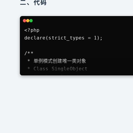
二、代码
<?php

declare(strict_types = 1);

/**

 * 单例模式创建唯一类对象

 * Class SingleObject

 * @package Extend

 */

class SingleObject

{

    // 私有的静态属性，用于存储类对象

    private static $instance = null;

    // 私有的构造方法,保证不允许在类外 new
