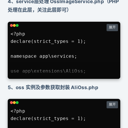
4、service层处理 OssImageService.php（PHP
{

处理在此层，关注此层即可）
    /**

     * oss上传图片

展开
     *

<?php

     * @return string

declare(strict_types = 1);

     * @throws \OSS\Core\OssException

     */

namespace app\services;

    public function actionUploadImage()

    {

use app\extensions\AliOss;

        return $this->response(OssImageSe
    }

class OssImageService extends BaseService
5、oss 实例及参数获取封装 AliOss.php
{

    /**

展开
     * oss上传图片

<?php

     *

declare(strict_types = 1);

     * @return array
