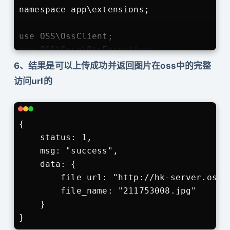
     * @throws \OSS\Core\OssException

namespace app\extensions;

     */

    public function uploadImage()

use OSS\OssClient;

    {

use OSS\Core\OssException;

6、结果是可以上传成功并返回图片在oss中的完整
            $ossClient  = AliOss::getOssC
/**

访问url的
            $bucketName = AliOss::getBuck
 *阿里云oss文件上传

            // 文件名

 */

            $fileName = $_FILES['image'][
class AliOss

{

            // 临时文件位置

{

    status: 1,

            $tmpFile = $_FILES['image']['
    const endpoint        = 'oss-cn-hongk
    msg: "success",

            // 定义文件存储的oss位置

    const accessKeyId     = 'LSDFskkdDDSS
    data: {

            $ossPath = 'test/'.date('Y-m
    const accessKeySecret = 'LT9cG3JkGKff
        file_url: "http://hk-server.oss-
            // 定义oss object

    const bucket          = 'hk-server';

        file_name: "211753008.jpg"

            $object = $ossPath .'.' .$thi
    }

            // 执行上传并获取返回 oss 信息

    /**

            $info = $ossClient->uploadFil
     * 根据Config配置，得到一个OssClient实例
