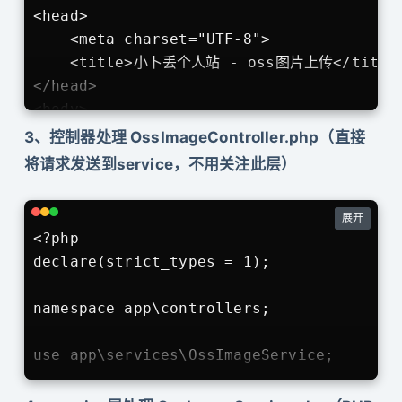
<head>

    <meta charset="UTF-8">

    <title>小卜丢个人站 - oss图片上传</title>
</head>

<body>

    <form action="oss-image/upload-image
3、控制器处理 OssImageController.php（直接
        <label for="file">文件名：</label>

将请求发送到service，不用关注此层）
        <input type="file" name="image" i
        <input type="submit" name="submi
展开
    </form>

<?php

</body>

declare(strict_types = 1);

namespace app\controllers;

use app\services\OssImageService;

class OssImageController extends BaseCont