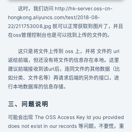
            $ossUrl = $info['oss-request-
     *

这时，我们访问 http://hk-server.oss-cn-
            // 如果图片的协议是http，则转换成ht
     * @return OssClient 一个OssClient实例

            if (substr($ossUrl, 0, 4) == 
hongkong.aliyuncs.com/test/2018-08-
     */

                $ossUrl = substr_replace(
22/211753008.jpg 就可以正常获取到图片了，并且
    public static function getOssClient()
            }

    {

在oss管理控制台也是可以找到上传的文件的。
            $data = [

        try {

                'file_url'  => $ossUrl,

            $ossClient = new OssClient(s
这只是将文件上传到 oss 上，并将 文件的 url
                'file_name' => basename($
        } catch (OssException $e) {

返给前端，但还没有将文件的信息存在本地。这里
            ];

            printf(__FUNCTION__ . "creati
建议前端接收到该url后，连同文件的其他数据（比
            return $data;

            printf($e->getMessage() . "\n
    }

如分类、文件名等）再请求后端的另外的接口，进
            return null;

行本地数据库的信息存储。
        }

    /**

     * 返回文件扩展名

        return $ossClient;

三、问题说明
     *

    }

     * @param $fileName

可能会出现 The OSS Access Key Id you provided
     * @return mixed

does not exist in our records 等问题，不要慌，重
    public static function getBucketName(
     */
