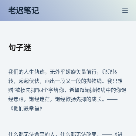
跳
老迟笔记
过
内
容
句子迷
我们的人生轨迹，无外乎螺旋矢量前行，兜兜转
转，起起伏伏，画出一段又一段的抛物线。我只想
赠“欲扬先抑”四个字给你，希望迤逦抛物线中的你饱
经焦虑，饱经迷茫，饱经欲扬先抑的成长。——
《他们最幸福》
什么都无法舍弃的人，什么都无法改变。——《进