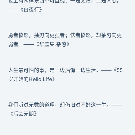
世上有两样东西不可直视：一是太阳，二是人心。
——《白夜行》
勇者愤怒，抽刃向更强者；怯者愤怒，却抽刃向更
弱者。——《华盖集.杂感》
人生最可怕的事，是一边后悔一边生活。——《55
岁开始的Hello Life》
我们听过无数的道理，却仍旧过不好这一生。——
《后会无期》