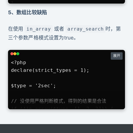
}

switch ($type) {

5、数组比较缺陷
    case 1 :

        echo 'this is 1';

在使用
或者
时，第
in_array
array_search
        break;

三个参数严格模式设置为true。
    case 2 :

        echo 'this is 2';

展开
        break;

<?php

    default :

declare(strict_types = 1);

        echo 'this is default';

        break;

$type = '2sec';

// 没使用严格判断模式，得到的结果是合法

if (!in_array($type, [1, 2, 3])) {

    echo '不合法';

} else {

    echo '合法';
