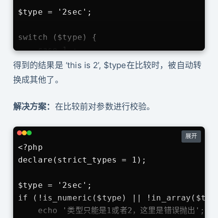
$type = '2sec';

switch ($type) {

    case 1 :

        echo 'this is 1';

得到的结果是 ‘this is 2’, $type在比较时，被自动转
        break;

换成其他了。
    case 2 :

        echo 'this is 2';

解决方案：
在比较前对参数进行校验。
        break;

    default :

展开
        echo 'this is default';

<?php

        break;

declare(strict_types = 1);

}
$type = '2sec';

if (!is_numeric($type) || !in_array($type
    echo '类型只能是1或者2，这里是错误抛出';
