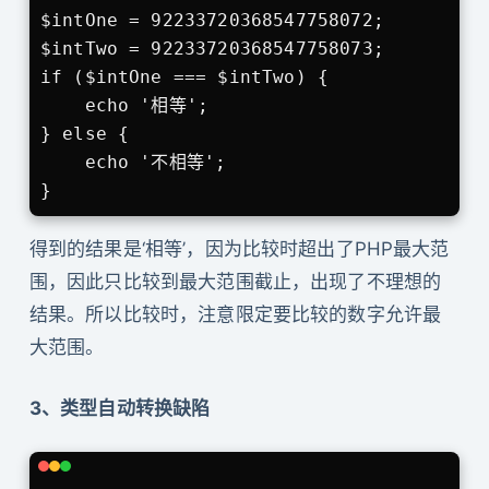
$intOne = 92233720368547758072;

$intTwo = 92233720368547758073;

if ($intOne === $intTwo) {

    echo '相等';

} else {

    echo '不相等';

}
得到的结果是‘相等’，因为比较时超出了PHP最大范
围，因此只比较到最大范围截止，出现了不理想的
结果。所以比较时，注意限定要比较的数字允许最
大范围。
3、类型自动转换缺陷