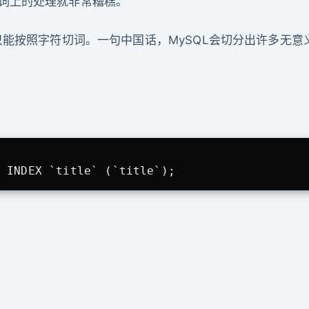
词上的处理就非常糟糕。
只能按照字符切词。一句中国话，MySQL会切分出许多无意
 INDEX `title` (`title`);