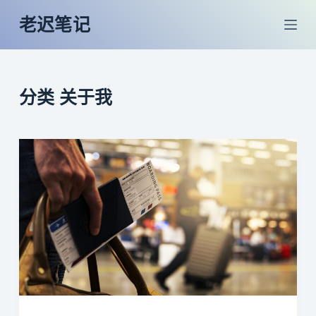
跳
老迟笔记
过
内
容
分类
关于我