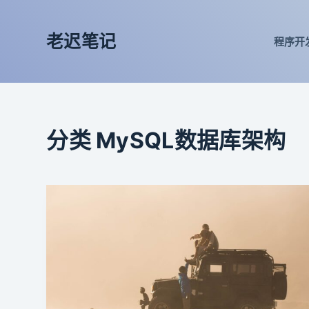
跳
过
老迟笔记
程序开
内
容
分类
MySQL数据库架构